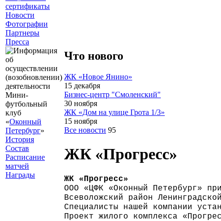
сертификаты
Новости
Фотографии
Партнеры
Пресса
Что нового
ЖК «Новое Янино»
15 декабря
Бизнес-центр "Смоленский"
Мини-
30 ноября
футбольный
ЖК «Дом на улице Грота 1/3»
клуб
15 ноября
«
Оконный
Все новости
95
Петербург
»
История
Состав
ЖК «Прогресс»
Расписание
матчей
Награды
ЖК «Прогресс»
ООО «ЦФК «Оконный Петербург» пр
Всеволожский район Ленинградско
Специалисты нашей компании уста
Проект жилого комплекса «Прогре